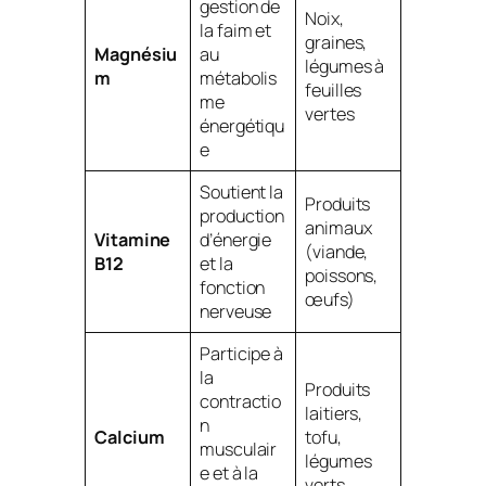
gestion de
Noix,
la faim et
graines,
Magnésiu
au
légumes à
m
métabolis
feuilles
me
vertes
énergétiqu
e
Soutient la
Produits
production
animaux
Vitamine
d’énergie
(viande,
B12
et la
poissons,
fonction
œufs)
nerveuse
Participe à
la
Produits
contractio
laitiers,
n
Calcium
tofu,
musculair
légumes
e et à la
verts