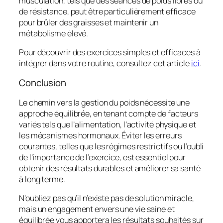
musculation, tels que des séances de poids libres ou
de résistance, peut être particulièrement efficace
pour brûler des graisses et maintenir un
métabolisme élevé.
Pour découvrir des exercices simples et efficaces à
intégrer dans votre routine, consultez cet article
ici
.
Conclusion
Le chemin vers la gestion du poids nécessite une
approche équilibrée, en tenant compte de facteurs
variés tels que l’alimentation, l’activité physique et
les mécanismes hormonaux. Éviter les erreurs
courantes, telles que les régimes restrictifs ou l’oubli
de l’importance de l’exercice, est essentiel pour
obtenir des résultats durables et améliorer sa santé
à long terme.
N’oubliez pas qu’il n’existe pas de solution miracle,
mais un engagement envers une vie saine et
équilibrée vous apportera les résultats souhaités sur