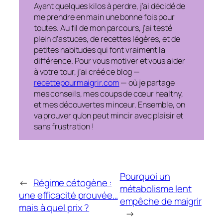
Ayant quelques kilos à perdre, j’ai décidé de
me prendre en main une bonne fois pour
toutes. Au fil de mon parcours, j’ai testé
plein d’astuces, de recettes légères, et de
petites habitudes qui font vraiment la
différence. Pour vous motiver et vous aider
à votre tour, j’ai créé ce blog —
recettepourmaigrir.com
— où je partage
mes conseils, mes coups de cœur healthy,
et mes découvertes minceur. Ensemble, on
va prouver qu’on peut mincir avec plaisir et
sans frustration !
Pourquoi un
←
Régime cétogène :
métabolisme lent
une efficacité prouvée…
empêche de maigrir
mais à quel prix ?
→